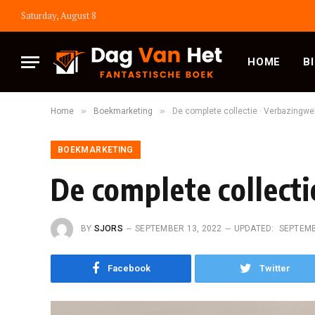
Saturday, August 8
HOME
B
»
»
Home
Boekmarketing
De complete collectie · Verbazingw
BOEKMARKETING
De complete collect
BY
SJORS
SEPTEMBER 13, 2022
UPDATED:
SEPTEMB
Facebook
Twitter