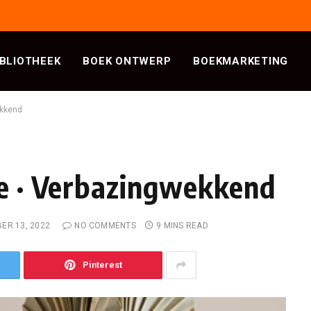
IBLIOTHEEK
BOEK ONTWERP
BOEKMARKETING
ekkend
ie · Verbazingwekkend
ER 13, 2022
NO COMMENTS
9 MINS READ
Pinterest